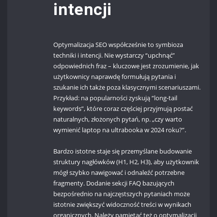
intencji
Optymalizacja SEO współcześnie to symbioza
techniki i intencji. Nie wystarczy “upchnąć”
odpowiednich fraz – kluczowe jest zrozumienie, jak
użytkownicy naprawdę formułują pytania i
szukanie ich także poza klasycznymi scenariuszami.
Przykład: na popularności zyskują “long-tail
keywords”, które coraz częściej przyjmują postać
naturalnych, złożonych pytań, np. „czy warto
wymienić laptop na ultrabooka w 2024 roku?”.
Bardzo istotne staje się przemyślane budowanie
struktury nagłówków (H1, H2, H3), aby użytkownik
mógł szybko nawigować i odnaleźć potrzebne
fragmenty. Dodanie sekcji FAQ bazujących
bezpośrednio na najczęstszych pytaniach może
istotnie zwiększyć widoczność treści w wynikach
organicznych. Należy pamiętać też o optymalizacji