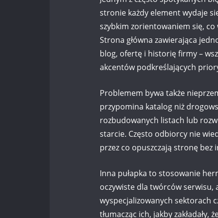
stronie każdy element wydaje s
szybkim zorientowaniem się, co w
Strona główna zawierająca jedno
blog, ofertę i historię firmy – 
akcentów podkreślających priory
Problemem bywa także nieprzem
przypomina katalog niż drogowska
rozbudowanych listach lub rozw
starcie. Często odbiorcy nie wied
przez co opuszczają stronę bez in
Inna pułapka to stosowanie her
oczywiste dla twórców serwisu, a
wyspecjalizowanych sektorach c
tłumacząc ich, jakby zakładały, 