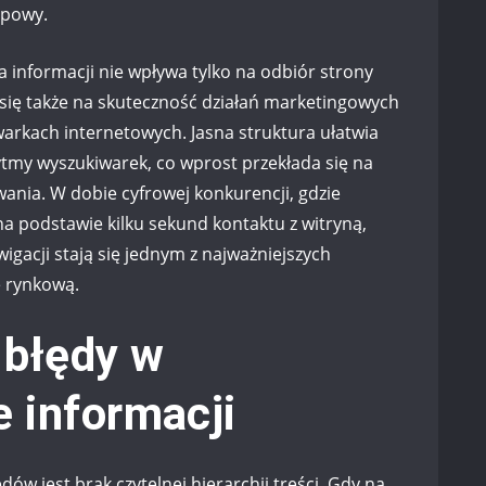
upowy.
a informacji nie wpływa tylko na odbiór strony
się także na skuteczność działań marketingowych
arkach internetowych. Jasna struktura ułatwia
ytmy wyszukiwarek, co wprost przekłada się na
ania. W dobie cyfrowej konkurencji, gdzie
na podstawie kilku sekund kontaktu z witryną,
wigacji stają się jednym z najważniejszych
 rynkową.
 błędy w
e informacji
ów jest brak czytelnej hierarchii treści. Gdy na