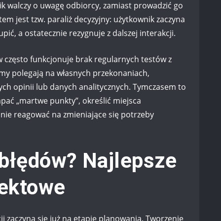
afik walczy o uwagę odbiorcy, zamiast prowadzić go
tem jest tzw. paraliż decyzyjny: użytkownik zaczyna
upić, a ostatecznie rezygnuje z dalszej interakcji.
 często funkcjonuje brak regularnych testów z
my polegają na własnych przekonaniach,
nych opinii lub danych analitycznych. Tymczasem to
pać „martwe punkty”, określić miejsca
jnie reagować na zmieniające się potrzeby
 błędów? Najlepsze
jektowe
i zaczyna się już na etapie planowania. Tworzenie