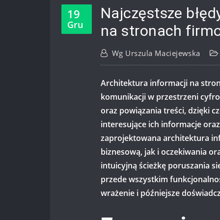
Najczęstsze błędy
19
Gru
na stronach fir
Wg
Urszula Maciejewska
Architektura informacji na str
komunikacji w przestrzeni cyfro
oraz powiązania treści, dzięki
interesujące ich informacje or
zaprojektowana architektura i
biznesową, jak i oczekiwania or
intuicyjną ścieżkę poruszania się
przede wszystkim funkcjonalno
wrażenie i późniejsze doświadc