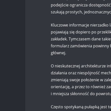
podejście ogranicza dostępność 
szukają prostych, jednoznaczny
Kluczowe informacje nierzadko l
pojawiają się dopiero po przekli
zakładek. Tymczasem dane takie j
formularz zamówienia powinny by
głównej.
O nieskutecznej architekturze i
działania oraz niespójność mecha
zmieniają swoje położenie w zal
orientację, a przez to również z
i mniejsza skłonność do powrotu
Często spotykaną pułapką jest t